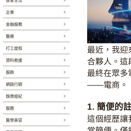
居家生活
企業
金融服務
醫療
最近，我迎
打工度假
合夥人。這
資料救援
最終在眾多
服飾
——電商。
網路行銷
娛樂經紀
1. 簡便的
服務
這個經歷讓
醫學美容
常簡便。僅