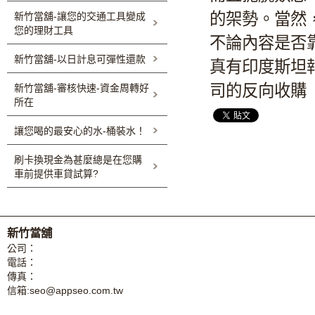
的架勢。當然
新竹當舖-讓您的交通工具變成
您的理財工具
不論內容是否
新竹當舖-以日計息可彈性還款
真有印度斯坦報
司的反向收購
新竹當舖-審核快速-資金周轉好
所在
讓您喝的最安心的水-桶裝水！
刷卡換現金為甚麼總是在您購
車前提供車貸試算?
新竹當舖
公司：
電話：
傳真：
信箱:
seo@appseo.com.tw